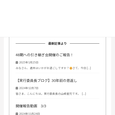
第103回誠鏡会総会当番幹事
（高47期）活動ブログ
https://ameblo.jp/yahatakoukou47/
最新記事より
48期への引き継ぎ会開催のご報告！
2025年1月25日
みなさん、週末はいかがお過ごしですか？
さて、今日 […]
【実行委員長ブログ】30年前の恩返し
2024年12月7日
皆さま、こんにちは。実行委員長の山﨑星児です。 […]
開催報告動画 3/3
2024年11月24日